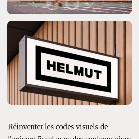
Réinventer
les
codes
visuels
de
l'univers
fiscal
avec
des
couleurs
vives